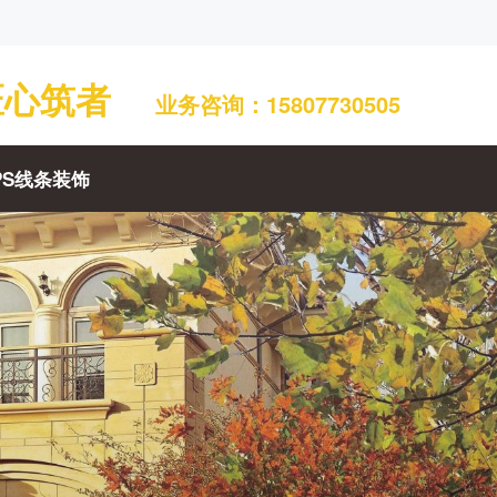
匠心筑者
业务咨询：15807730505
PS线条装饰