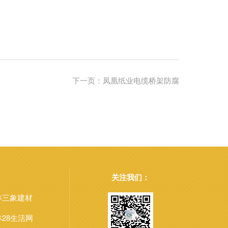
下一页：
凤凰纸业电缆桥架防腐
关注我们：
林三象建材
28生活网